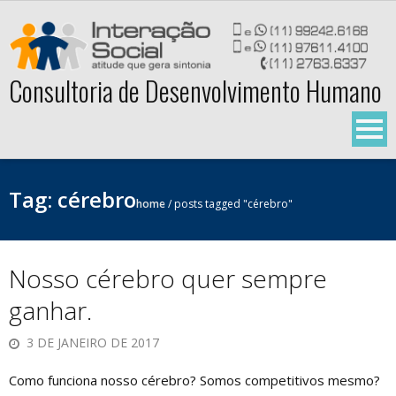
Skip
to
content
Consultoria de Desenvolvimento Humano
Tag:
cérebro
home
/
posts tagged "cérebro"
Nosso cérebro quer sempre
ganhar.
3 DE JANEIRO DE 2017
Como funciona nosso cérebro? Somos competitivos mesmo?