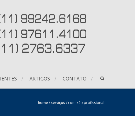
IENTES
ARTIGOS
CONTATO
home
/
serviços
/
conexão profissional