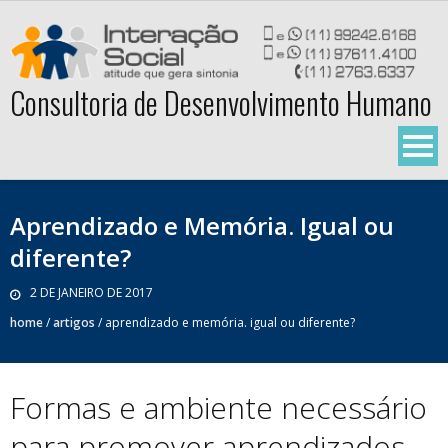
Skip
to
content
Consultoria de Desenvolvimento Humano
Aprendizado e Memória. Igual ou
diferente?
2 DE JANEIRO DE 2017
home
/
artigos
/
aprendizado e memória. igual ou diferente?
Formas e ambiente necessário
para promover aprendizados