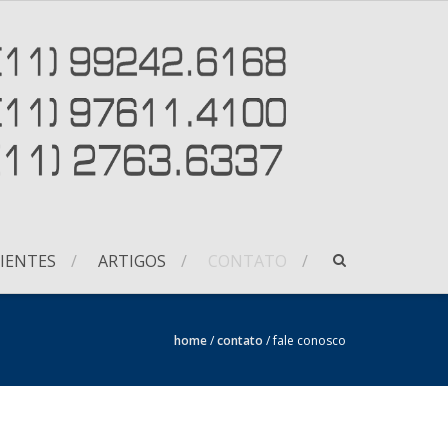
IENTES
ARTIGOS
CONTATO
home
/
contato
/
fale conosco