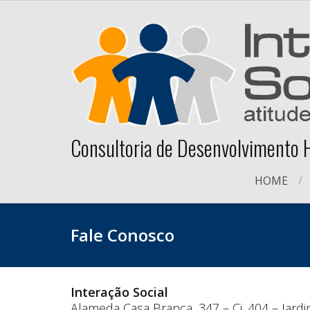
Skip
to
content
Consultoria de Desenvolvimento
HOME
Fale Conosco
Interação Social
Alameda Casa Branca, 347 – Cj. 404 – Jardi