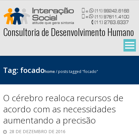
Skip
to
content
Consultoria de Desenvolvimento Humano
Tag:
focado
home
/
posts tagged "focado"
O cérebro realoca recursos de
acordo com as necessidades
aumentando a precisão
28 DE DEZEMBRO DE 2016