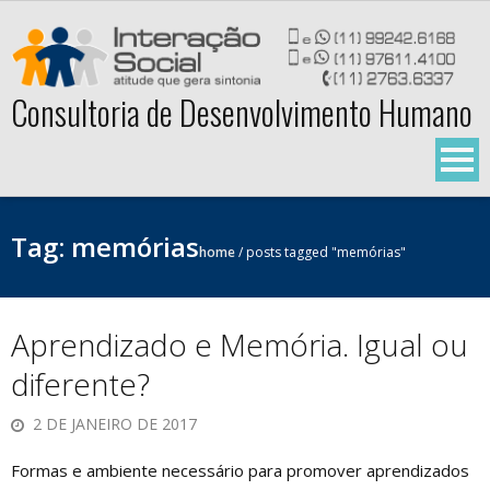
Skip
to
content
Consultoria de Desenvolvimento Humano
Tag:
memórias
home
/
posts tagged "memórias"
Aprendizado e Memória. Igual ou
diferente?
2 DE JANEIRO DE 2017
Formas e ambiente necessário para promover aprendizados