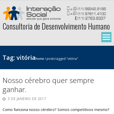
Skip
to
content
Consultoria de Desenvolvimento Humano
Tag:
vitória
home
/
posts tagged "vitória"
Nosso cérebro quer sempre
ganhar.
3 DE JANEIRO DE 2017
Como funciona nosso cérebro? Somos competitivos mesmo?