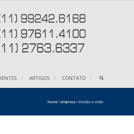
IENTES
ARTIGOS
CONTATO
home
/
empresa
/
missão e visão