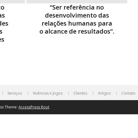
to
“Ser referência no
as
desenvolvimento das
des
relações humanas para
s
o alcance de resultados”.
es
Serviços
Vivências e Jogos
Clientes
Artigos
Contato
ess Theme:
AccessPress Root