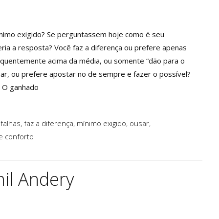
mínimo exigido? Se perguntassem hoje como é seu
ia a resposta? Você faz a diferença ou prefere apenas
requentemente acima da média, ou somente “dão para o
ar, ou prefere apostar no de sempre e fazer o possível?
? O ganhado
,
falhas
,
faz a diferença
,
mínimo exigido
,
ousar
,
e conforto
mil Andery