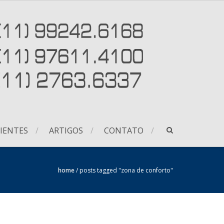
IENTES
ARTIGOS
CONTATO
home
/
posts tagged "zona de conforto"