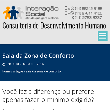
Skip
to
content
Consultoria de Desenvolvimento Humano
Saia da Zona de Conforto
28 DE DEZEMBRO DE 2016
home
/
artigos
/
saia da zona de conforto
Você faz a diferença ou prefere
apenas fazer o mínimo exigido?