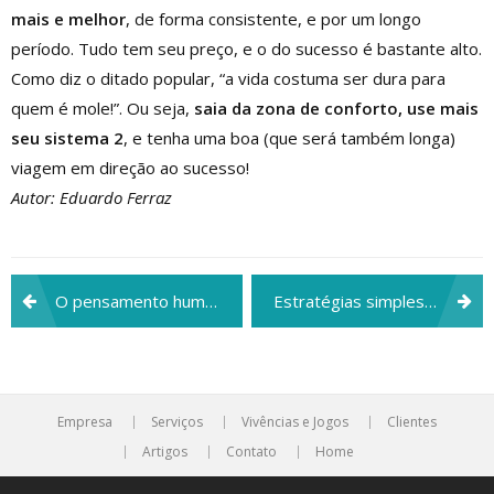
mais e melhor
, de forma consistente, e por um longo
período. Tudo tem seu preço, e o do sucesso é bastante alto.
Como diz o ditado popular, “a vida costuma ser dura para
quem é mole!”. Ou seja,
saia da zona de conforto, use mais
seu sistema
2
, e tenha uma boa (que será também longa)
viagem em direção ao sucesso!
Autor: Eduardo Ferraz
Navegação
O pensamento humano é capaz de materializar um objeto
Estratégias simples para aprender mais rapidamente
de
Post
Empresa
Serviços
Vivências e Jogos
Clientes
Artigos
Contato
Home