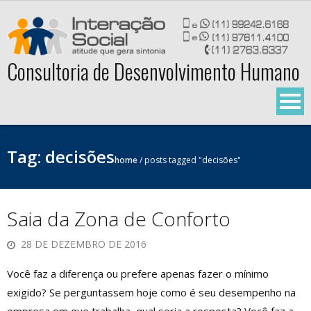
Skip
to
content
Consultoria de Desenvolvimento Humano
Tag:
decisões
home
/
posts tagged "decisões"
Saia da Zona de Conforto
28 DE DEZEMBRO DE 2016
Você faz a diferença ou prefere apenas fazer o mínimo
exigido? Se perguntassem hoje como é seu desempenho na