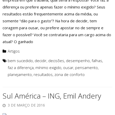
empresa em que trabalha, qual seria a resposta? Você faz a
diferença ou prefere apenas fazer o mínimo exigido? Seus
resultados estão frequentemente acima da média, ou
somente “dão para o gasto”? Na hora de decidir, tem
coragem para ousar, ou prefere apostar no de sempre e
fazer o possível? Você se contrataria para um cargo acima do
atual? O ganhado
Artigos
bem sucedido
,
decidir
,
decisões
,
desempenho
,
falhas
,
faz a diferença
,
mínimo exigido
,
ousar
,
pensamento
,
planejamento
,
resultados
,
zona de conforto
Sul América – ING, Emil Andery
3 DE MARÇO DE 2016