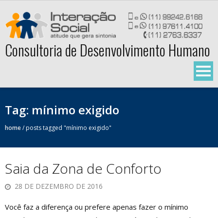
Skip
to
content
Consultoria de Desenvolvimento Humano
Tag:
mínimo exigido
home
/
posts tagged "mínimo exigido"
Saia da Zona de Conforto
28 DE DEZEMBRO DE 2016
Você faz a diferença ou prefere apenas fazer o mínimo