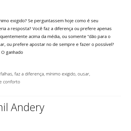
mínimo exigido? Se perguntassem hoje como é seu
ia a resposta? Você faz a diferença ou prefere apenas
requentemente acima da média, ou somente “dão para o
ar, ou prefere apostar no de sempre e fazer o possível?
? O ganhado
,
falhas
,
faz a diferença
,
mínimo exigido
,
ousar
,
e conforto
mil Andery