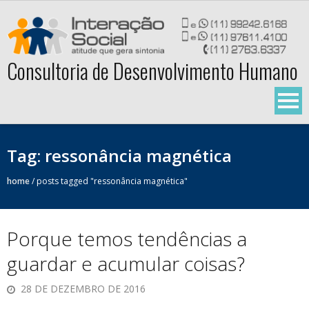
Skip
to
content
Consultoria de Desenvolvimento Humano
Tag:
ressonância magnética
home
/
posts tagged "ressonância magnética"
Porque temos tendências a
guardar e acumular coisas?
28 DE DEZEMBRO DE 2016