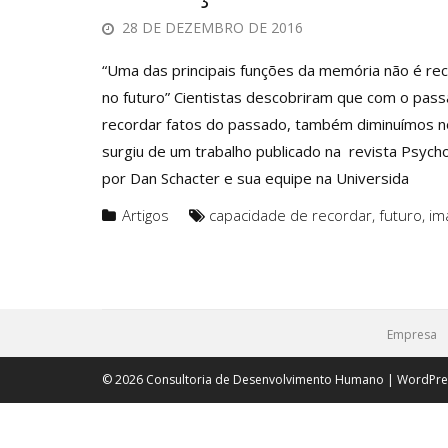
28 DE DEZEMBRO DE 2016
“Uma das principais funções da memória não é rec
no futuro” Cientistas descobriram que com o pas
recordar fatos do passado, também diminuímos no
surgiu de um trabalho publicado na revista Psychol
por Dan Schacter e sua equipe na Universida
Artigos
capacidade de recordar
,
futuro
,
im
Empresa
© 2026 Consultoria de Desenvolvimento Humano | WordPr