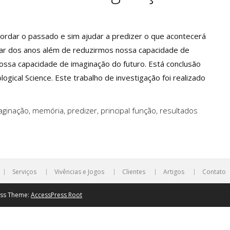
ordar o passado e sim ajudar a predizer o que acontecerá
sar dos anos além de reduzirmos nossa capacidade de
ssa capacidade de imaginação do futuro. Está conclusão
ogical Science. Este trabalho de investigação foi realizado
aginação
,
memória
,
predizer
,
principal função
,
resultados
Serviços
Vivências e Jogos
Clientes
Artigos
Contato
ess Theme:
AccessPress Root