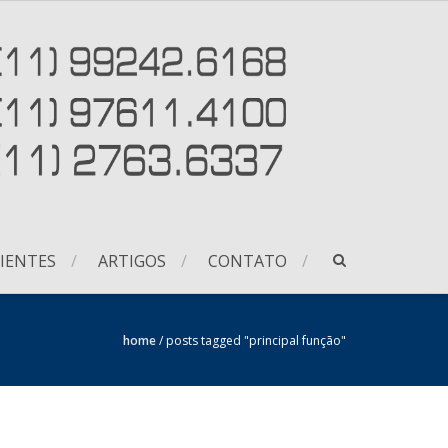
IENTES
ARTIGOS
CONTATO
home
/
posts tagged "principal função"