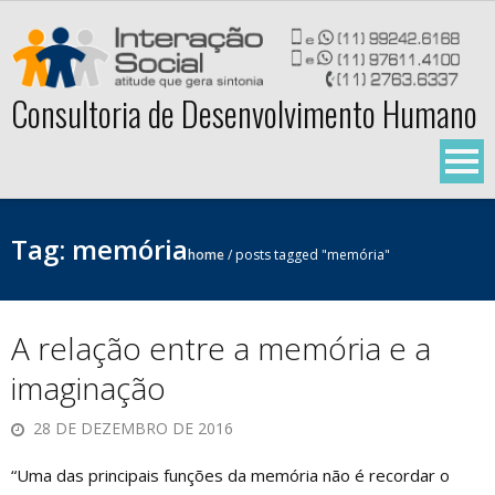
Skip
to
content
Consultoria de Desenvolvimento Humano
Tag:
memória
home
/
posts tagged "memória"
A relação entre a memória e a
imaginação
28 DE DEZEMBRO DE 2016
“Uma das principais funções da memória não é recordar o