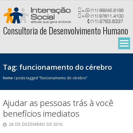
Skip
to
content
Consultoria de Desenvolvimento Humano
Tag:
funcionamento do cérebro
home
/
posts tagged "funcionamento do cérebro"
Ajudar as pessoas trás à você
benefícios imediatos
28 DE DEZEMBRO DE 2016