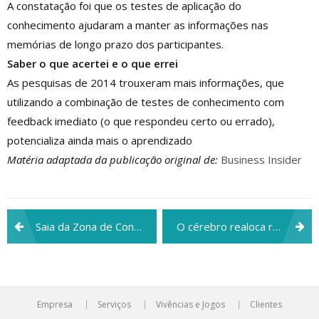
A constatação foi que os testes de aplicação do
conhecimento ajudaram a manter as informações nas
memórias de longo prazo dos participantes.
Saber o que acertei e o que errei
As pesquisas de 2014 trouxeram mais informações, que
utilizando a combinação de testes de conhecimento com
feedback imediato (o que respondeu certo ou errado),
potencializa ainda mais o aprendizado
Matéria adaptada da publicação original de:
Business Insider
Navegação
Saia da Zona de Conforto
O cérebro realoca recursos de acordo com as necessidades aumentando a precisão
de
Post
Empresa
Serviços
Vivências e Jogos
Clientes