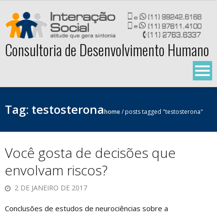
Skip
to
content
Consultoria de Desenvolvimento Humano
Tag:
testosterona
home
/
posts tagged "testosterona"
Você gosta de decisões que
envolvam riscos?
2 DE JANEIRO DE 2017
Conclusões de estudos de neurociências sobre a