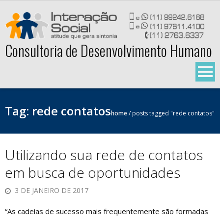
Skip
to
content
Consultoria de Desenvolvimento Humano
Tag:
rede contatos
home
/
posts tagged "rede contatos"
Utilizando sua rede de contatos
em busca de oportunidades
3 DE JANEIRO DE 2017
“As cadeias de sucesso mais frequentemente são formadas