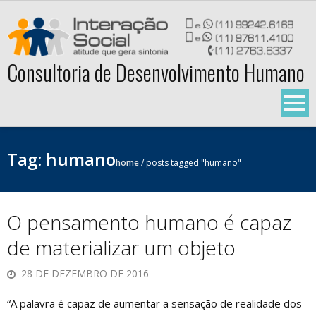
Skip
to
content
Consultoria de Desenvolvimento Humano
Tag:
humano
home
/
posts tagged "humano"
O pensamento humano é capaz
de materializar um objeto
28 DE DEZEMBRO DE 2016
“A palavra é capaz de aumentar a sensação de realidade dos