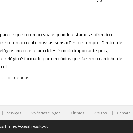
parece que o tempo voa e quando estamos sofrendo o
ntre o tempo real e nossas sensações de tempo. Dentro de
lógios internos e um deles é muito importante pois,
ste relógio é formado por neurônios que fazem o caminho de
 rel
pulsos neurais
Serviços
Vivências e Jogos
Clientes
Artigos
Contato
ess Theme:
AccessPress Root