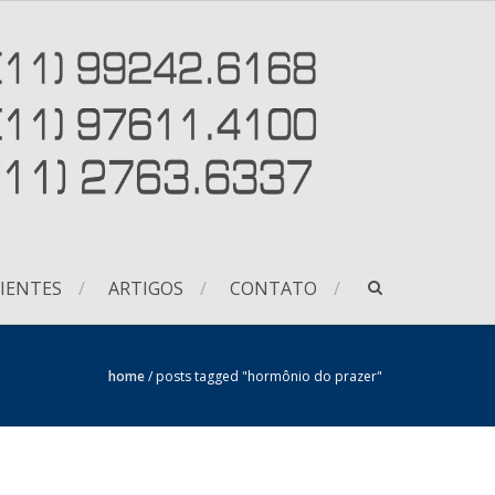
IENTES
ARTIGOS
CONTATO
home
/
posts tagged "hormônio do prazer"