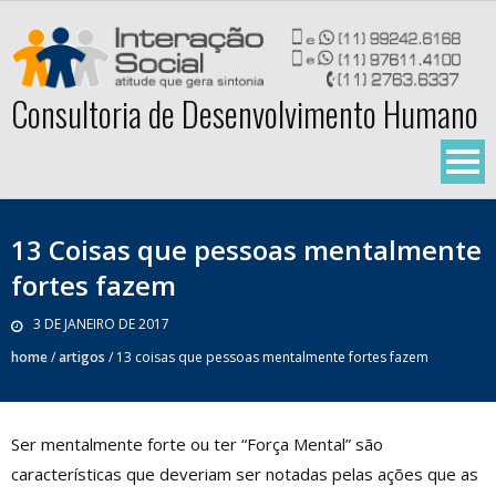
Skip
to
content
Consultoria de Desenvolvimento Humano
13 Coisas que pessoas mentalmente
fortes fazem
3 DE JANEIRO DE 2017
home
/
artigos
/
13 coisas que pessoas mentalmente fortes fazem
Ser mentalmente forte ou ter “Força Mental” são
características que deveriam ser notadas pelas ações que as