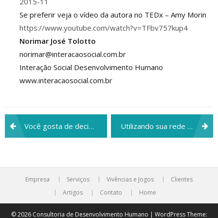
2015-11
Se preferir veja o vídeo da autora no TEDx – Amy Morin
https://www.youtube.com/watch?v=TFbv757kup4
Norimar José Tolotto
norimar@interacaosocial.com.br
Interação Social Desenvolvimento Humano
www.interacaosocial.com.br
Navegação
Você gosta de decisões que envolvam riscos?
Utilizando sua rede de contatos em busca de oportunidades
de
Post
Empresa
Serviços
Vivências e Jogos
Clientes
Artigos
Contato
Home
© 2026 Consultoria de Desenvolvimento Humano | WordPress Theme: