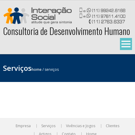
Skip
to
content
Consultoria de Desenvolvimento Humano
Serviços
home
/
serviços
Empresa
Serviços
Vivências e Jogos
Clientes
Artigos
Contato
Home