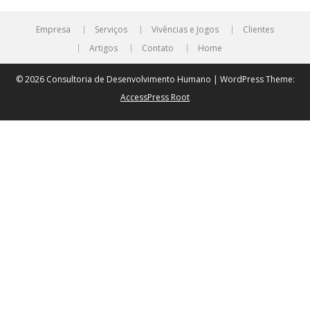
Empresa
Serviços
Vivências e Jogos
Clientes
Artigos
Contato
Home
© 2026 Consultoria de Desenvolvimento Humano | WordPress Theme:
AccessPress Root