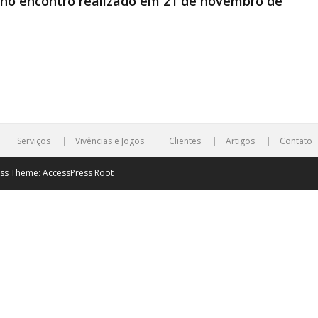
o no encontro realizado em 21 de novembro
de
Serviços
Vivências e Jogos
Clientes
Artigos
Contato
ess Theme:
AccessPress Root