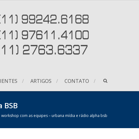
IENTES
ARTIGOS
CONTATO
a BSB
o workshop com as equipes – urbana mídia e rádio alpha bsb